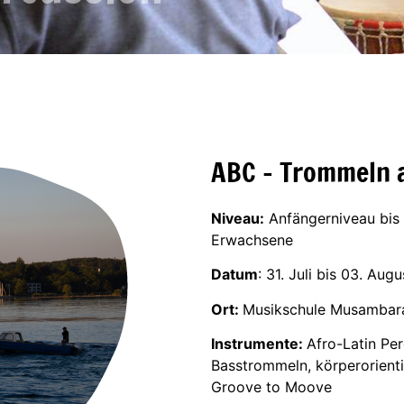
ABC - Trommeln 
Niveau:
Anfängerniveau bis m
Erwachsene
Datum
: 31. Juli bis 03. Aug
Ort:
Musikschule Musambara,
Instrumente:
Afro-Latin Pe
Basstrommeln, körperorient
Groove to Moove