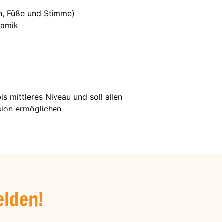
en, Füße und Stimme)
namik
)
s mittleres Niveau und soll allen
sion ermöglichen.
elden!