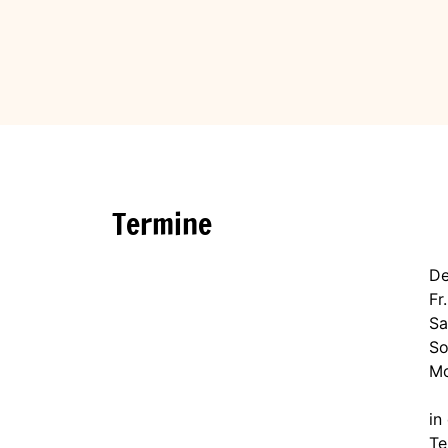
Termine
De
Fr
Sa
So
Mo
in
Te