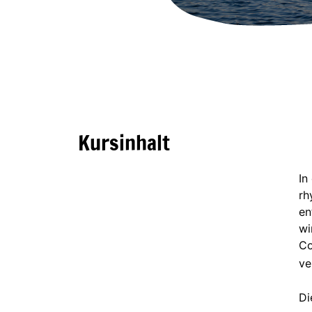
Kursinhalt
In
rh
en
wi
Co
ve
Di